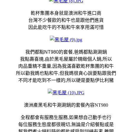
乾杯集團本身就是澳洲和牛進口商
台灣不少餐飲的和牛也是跟他們進貨
因此能吃牛的不點和牛來享用滿可惜
我們都點
NT980
的套餐,爸媽都點涮涮鍋
我點壽喜燒,由於黑毛屋屬於精緻個人鍋,所以
肉品重精不重量,因為我滿喜歡乾杯集團的和牛
所以勸我媽也點和牛,但我媽很貪心說要點跟我們
不同才能吃到不一樣的,所以硬是要點伊比利豬
澳洲產黑毛和牛涮涮鍋的套餐內容NT980
全程都會有服務生服務,如果想自己動手也行
每位服務生態度都很親切,無論是介紹餐點或是
幫我們煮火鍋料時的都能感受到訓練有素,離開