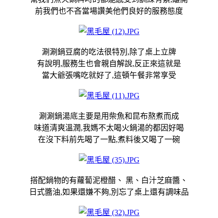
前我們也不吝當場讚美他們良好的服務態度
涮涮鍋豆腐的吃法很特別,除了桌上立牌
有說明,服務生也會親自解說,反正來這就是
當大爺張嘴吃就好了,這頓午餐非常享受
涮涮鍋湯底主要是用柴魚和昆布熬煮而成
味道清爽溫潤,我媽不太喝火鍋湯的都因好喝
在沒下料前先喝了一點,煮料後又喝了一碗
搭配鍋物的有
蘿蔔泥
橙醋、 黑、白汁芝麻醬、
日式醬油,如果還嫌不夠,別忘了桌上還有調味品