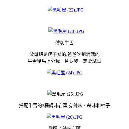
薄切牛舌
父母總是疼子女的,爸爸吃到消魂的
牛舌後馬上分我一片要我一定要試試
搭配牛舌的3種調味岩鹽,有辣味、蒜味和柚子
我選了辣味岩鹽