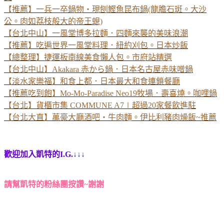
【推薦】一兵一卒鍋物‧現刨鰹魚昆布鍋(龍膽石斑。大沙
公。肉如荔枝般大的帝王蜆)
【台北中山】一風堂博多拉麵．四麵來襲的美味浪潮
【推薦】吃遍世界一風堂料理．紐約刈包。日本炒飯
【總整理】捷運板南線美食懶人包。市府站精選
【台北中山】Akakara 赤から鍋．日本名古屋赤味噌鍋
【淡水家樂福】和食上都．日本最大和食連鎖餐廳
【推薦吃到飽】Mo-Mo-Paradise Neo19牧場．壽喜燒。咖哩鍋
【台北】貨櫃市集 COMMUNE A7∣超過20家餐飲進駐
【台北大直】萬豪大廳酒吧‧牛肉麵。伊比利豬肉燥飯~推薦
歡迎加入凱特的I.G.
↓↓↓
請幫凱特的粉絲團按讚~謝謝