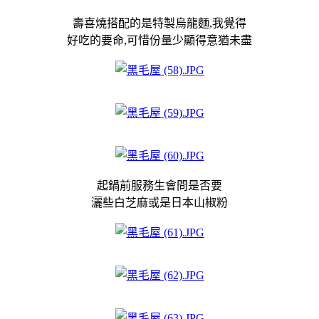
壽喜燒搭配的是特製烏龍麵,我覺得
好吃的要命,可惜份量少顯得意猶未盡
起鍋前服務生會問是否要
灑些白芝麻或是日本山椒粉