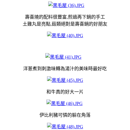
壽喜燒的配料很豐富,煎過再下鍋的手工
土雞丸是亮點,菇類絕對是壽喜鍋的好朋友
洋蔥煮到刺激味轉為湯汁的美味時最好吃
和牛真的好大一片
伊比利豬可憐的躲在角落