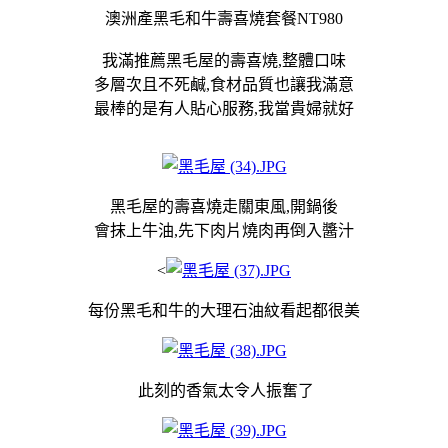
澳洲產黑毛和牛壽喜燒套餐NT980
我滿推薦黑毛屋的壽喜燒,整體口味
多層次且不死鹹,食材品質也讓我滿意
最棒的是有人貼心服務,我當貴婦就好
黑毛屋的壽喜燒走關東風,開鍋後
會抹上牛油,先下肉片燒肉再倒入醬汁
<
每份黑毛和牛的大理石油紋看起都很美
此刻的香氣太令人振奮了