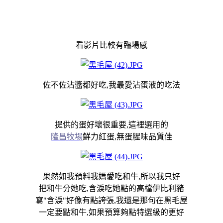
看影片比較有臨場感
佐不佐沾醬都好吃,我最愛沾蛋液的吃法
提供的蛋好壞很重要,這裡選用的
隆昌牧場
鮮力紅蛋,無蛋腥味品質佳
果然如我預料我媽愛吃和牛,所以我只好
把和牛分她吃,含淚吃她點的高檔伊比利豬
寫"含淚"好像有點誇張,我還是那句在黑毛屋
一定要點和牛,如果預算夠點特選級的更好