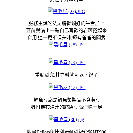
服務生說吃法是將輕涮好的牛舌加上
豆苗與灑上一點自己喜歡的岩鹽捲起來
食用,這一捲不但美味,還有爸爸的關愛
重點涮完,其它料就可以下鍋了
鱈魚豆腐是鱈魚漿製品不含黃豆
吸附昆布湯汁的鱈魚豆腐海味十足
限量Bellota伊比利豬涮涮鍋套餐NT980