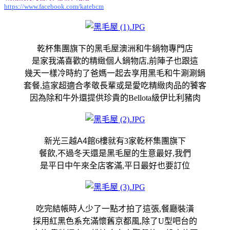
https://www.facebook.com/katebcm
乾杯集團旗下的黑毛屋澳洲和牛鍋物專門店
是家我滿喜歡的精緻個人鍋物店,前陣子也跟這
幾天一樣冷時約了爸媽一起去享用黑毛和牛涮涮鍋
套餐,這家超適合孝敬長輩或是愛吃精緻肉品的饕客
因為除和牛外還提供珍貴的Bellota級伊比利豬肉
新光三越
A4
館6樓就有3家乾杯集團旗下
餐飲,不過冬天還是黑毛屋的生意最好,我們
是平日中午來全店客滿,平日最好也要訂位
吃完結帳時人少了一點才拍了這張,餐廳裝潢
採用紅黑色系充滿懷舊京都風,除了U型吧台的