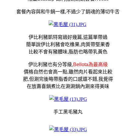
套餐內容與和牛鍋一樣,不過少了銷魂的薄切牛舌
伊比利豬
凱特寫過好幾篇,這篇單帶過
簡單說
伊比利豬會吃橡果,肉質帶堅果香
比較
不會有豬體味,脂肪也略帶乳黃色
伊比利豬
也有分等級,
Bellota
為最高級
價格自然也會高一點,雖然肉片看起來比較
肥,但涮完後略帶脂香的口感還不錯,我覺得
在放壽喜鍋煮比在涮涮鍋內涮來得美味
手工黑毛豬丸