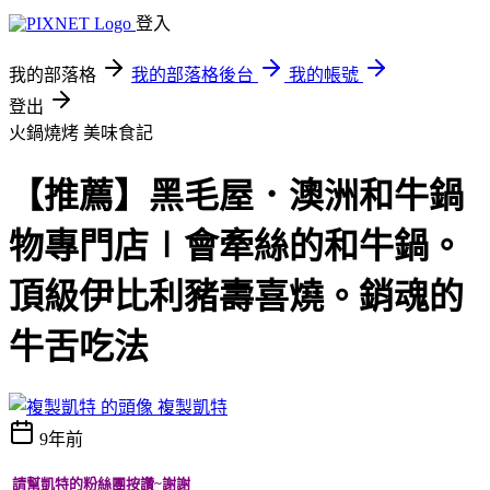
登入
我的部落格
我的部落格後台
我的帳號
登出
火鍋燒烤
美味食記
【推薦】黑毛屋．澳洲和牛鍋
物專門店∣會牽絲的和牛鍋。
頂級伊比利豬壽喜燒。銷魂的
牛舌吃法
複製凱特
9年前
請幫凱特的粉絲團按讚~謝謝