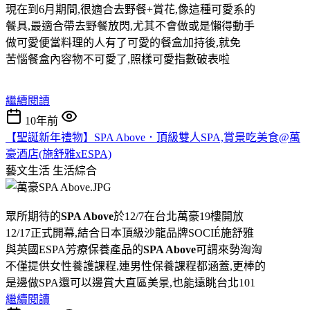
現在到6月期間,很適合去野餐+賞花,像這種可愛系的
餐具,最適合帶去野餐放閃,尤其不會做或是懶得動手
做可愛便當料理的人有了可愛的餐盒加持後,就免
苦惱餐盒內容物不可愛了,照樣可愛指數破表啦
繼續閱讀
10年前
【聖誕新年禮物】SPA Above．頂級雙人SPA,賞景吃美食@萬
豪酒店(施舒雅xESPA)
藝文生活
生活綜合
眾所期待的
SPA Above
於12/7在台北萬豪19樓開放
12/17正式開幕,結合日本頂級沙龍品牌SOCIÉ施舒雅
與英國ESPA芳療保養產品的
SPA Above
可謂來勢洶洶
不僅提供女性養護課程,連男性保養課程都涵蓋,更棒的
是邊做SPA還可以邊賞大直區美景,也能遠眺台北101
繼續閱讀