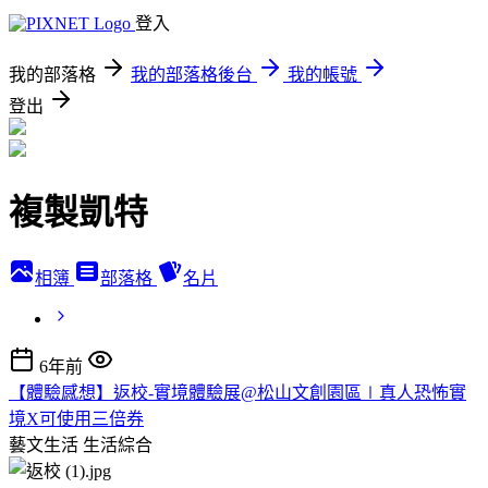
登入
我的部落格
我的部落格後台
我的帳號
登出
複製凱特
相簿
部落格
名片
6年前
【體驗感想】返校-實境體驗展@松山文創園區∣真人恐怖實
境X可使用三倍券
藝文生活
生活綜合