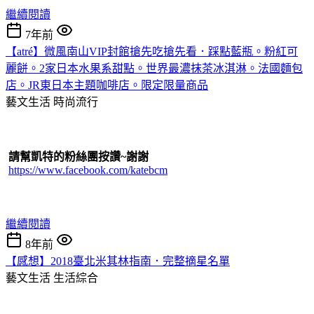
繼續閱讀
7年前
【atré】微風南山VIP封館搶先吃搶先看．踩點藍瓶。粉紅可
麗餅。2家日本水果系甜點。世界最濃抹茶冰淇淋。法國麵包
店。JR東日本主題咖啡店。限定限量商品
藝文生活
時尚流行
請幫凱特的粉絲團按讚~謝謝
https://www.facebook.com/katebcm
繼續閱讀
8年前
【感想】2018臺北米其林指南．完整摘星名單
藝文生活
生活綜合