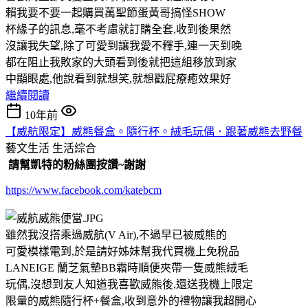
賴我要不要一起購買萬聖節蛋黃哥搞怪SHOW
杯緣子的訊息,毫不考慮就訂購全套,收到後果然
沒讓我失望,除了可愛到讓我愛不釋手,連一天到晚
都在阻止我敗家的大頭看到後就把這組移放到家
中顯眼處,他說看到就想笑,就想戳屁療癒效果好
繼續閱讀
10年前
【威航限定】威熊餐盒。隨行杯。絨毛玩偶．跟著威熊去野餐
藝文生活
生活綜合
請幫凱特的粉絲團按讚~謝謝
https://www.facebook.com/katebcm
雖然我沒搭乘過威航(V Air),不過早已被威熊的
可愛模樣電到,於是請好姊妹幫我代買機上免稅品
LANEIGE 蘭芝氣墊BB霜時順便夾帶一隻威熊絨毛
玩偶,沒想到友人知道我喜歡威熊後,還送我機上限定
限量的威熊隨行杯+餐盒,收到意外的禮物讓我超開心