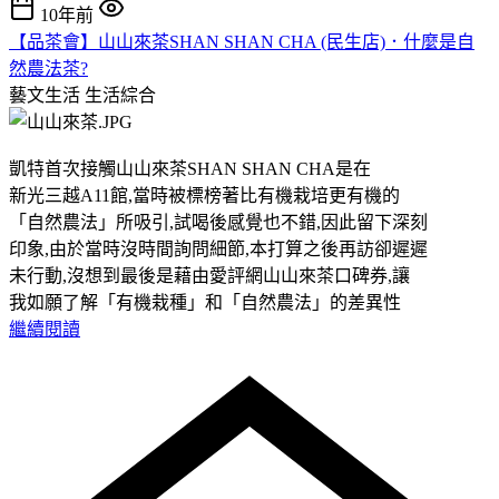
10年前
【品茶會】山山來茶SHAN SHAN CHA (民生店)．什麼是自
然農法茶?
藝文生活
生活綜合
凱特首次接觸山山來茶SHAN SHAN CHA是在
新光三越A11館,當時被標榜著比有機栽培更有機的
「自然農法」所吸引,試喝後感覺也不錯,因此留下深刻
印象,由於當時沒時間詢問細節,本打算之後再訪卻遲遲
未行動,沒想到最後是藉由愛評網山山來茶口碑券,讓
我如願了解「有機栽種」和「自然農法」的差異性
繼續閱讀