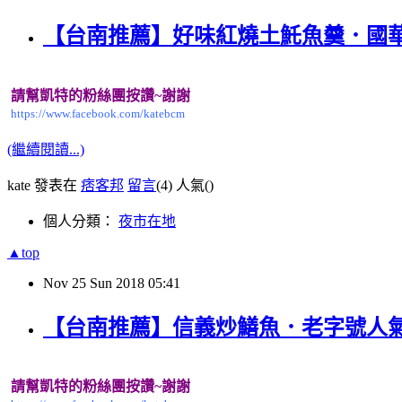
【台南推薦】好味紅燒土魠魚羹．國
請幫凱特的粉絲團按讚~謝謝
https://www.facebook.com/katebcm
(繼續閱讀...)
kate 發表在
痞客邦
留言
(4)
人氣(
)
個人分類：
夜市在地
▲top
Nov
25
Sun
2018
05:41
【台南推薦】信義炒鱔魚．老字號人
請幫凱特的粉絲團按讚~謝謝