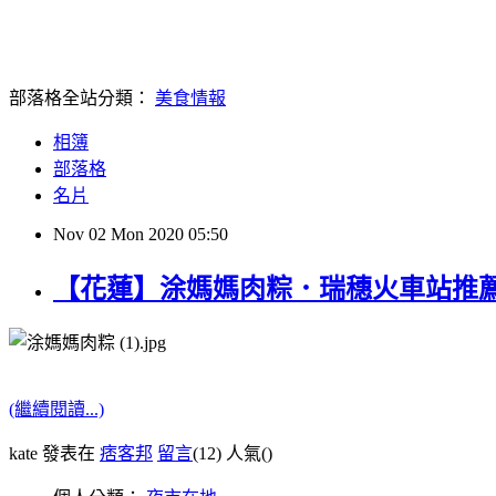
部落格全站分類：
美食情報
相簿
部落格
名片
Nov
02
Mon
2020
05:50
【花蓮】涂媽媽肉粽．瑞穗火車站推
(繼續閱讀...)
kate 發表在
痞客邦
留言
(12)
人氣(
)