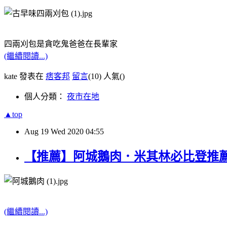
四兩刈包是貪吃鬼爸爸在長輩家
(繼續閱讀...)
kate 發表在
痞客邦
留言
(10)
人氣(
)
個人分類：
夜市在地
▲top
Aug
19
Wed
2020
04:55
【推薦】阿城鵝肉．米其林必比登推
(繼續閱讀...)