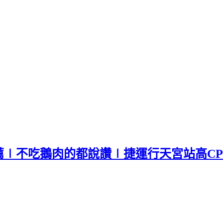
薦∣不吃鵝肉的都說讚∣捷運行天宮站高C