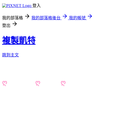
登入
我的部落格
我的部落格後台
我的帳號
登出
複製凱特
跳到主文
ღ
複製凱特
ღ
KATE
ღ
美食/旅遊/3C/美妝/雜貨..
邀稿 katebubu@gmail.com