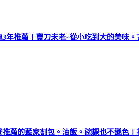
3年推薦∣寶刀未老~從小吃到大的美味。
登推薦的藍家割包。油飯。碗粿也不遜色∣