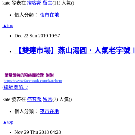
kate 發表在
痞客邦
留言
(11)
人氣(
)
個人分類：
夜市在地
▲top
Dec
22
Sun
2019
19:57
【雙連市場】燕山湯圓．人氣老字號
請幫凱特的粉絲團按讚~謝謝
https://www.facebook.com/katebcm
(繼續閱讀...)
kate 發表在
痞客邦
留言
(7)
人氣(
)
個人分類：
夜市在地
▲top
Nov
29
Thu
2018
04:28