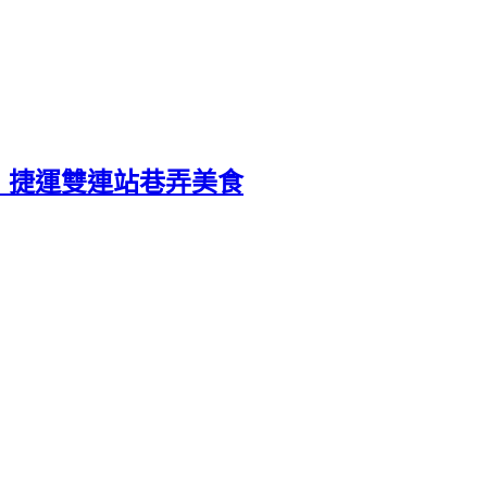
∣捷運雙連站巷弄美食