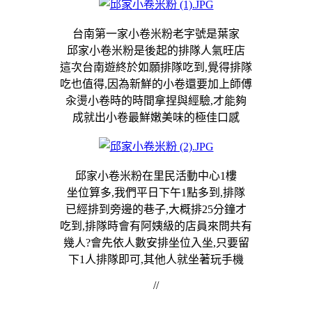
台南第一家小卷米粉老字號是葉家
邱家小卷米粉是後起的排隊人氣旺店
這次台南遊終於如願排隊吃到,覺得排隊
吃也值得,因為新鮮的小卷還要加上師傅
汆燙小卷時的時間拿捏與經驗,才能夠
成就出小卷最鮮嫩美味的極佳口感
邱家小卷米粉在里民活動中心1樓
坐位算多,我們平日下午1點多到,排隊
已經排到旁邊的巷子,大概排25分鐘才
吃到,排隊時會有阿姨級的店員來問共有
幾人?會先依人數安排坐位入坐,只要留
下1人排隊即可,其他人就坐著玩手機
//