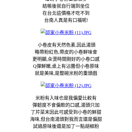
結帳後就自行端到坐位
在台北這價格才吃不到
台南人真是有口福呢!
小卷皮有天然色素,因此湯頭
略帶粉紅色,帶皮的小卷鮮味會
更明顯,
汆燙
時間剛好的小卷口感
Q彈鮮嫩,桌上有沾醬但小卷原味
就是美味,是整碗米粉的重頭戲
米粉有入味也是我偏愛比較有
彈韌度不會偏軟的口感,湯頭只加
了芹菜末因此可感受到小卷的鮮甜
海味,但台南湯頭對我而言還是偏甜
試過原味後還是加了一點胡椒粉