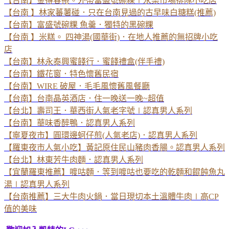
【台南】金得春捲。外帶富盛號碗粿∣永樂市場排隊小吃店
【台南 】林家蕃薯碰．只在台南見過的古早味白糖糕(推薦)
【台南】富盛號碗粿 魚羹．獨特的黑碗粿
【台南 】米糕。 四神湯(國華街)．在地人推薦的無招牌小吃
店
【台南】林永泰興蜜餞行．蜜餞禮盒(伴手禮)
【台南】鐵花窗．特色懷舊民宿
【台南】WIRE 破屋．毛毛風懷舊風餐廳
【台南】台南晶英酒店．住一晚送一晚~超值
【台北】壽司王．華西街人氣老字號∣認真男人系列
【台南】華味香醉鴨．認真男人系列
【寧夏夜市】圓環邊蚵仔煎(人氣老店)．認真男人系列
【羅東夜市人氣小吃】黃記原住民山豬肉香腸。認真男人系列
【台北】林東芳牛肉麵．認真男人系列
【宜蘭羅東推薦】喥咕麵．等到喥咕也要吃的乾麵和餛飩魚丸
湯∣認真男人系列
【台南推薦】三大牛肉火鍋．當日現切本土溫體牛肉∣高CP
值的美味