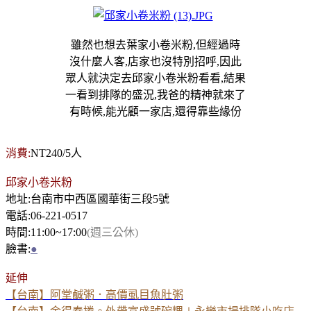
雖然也想去
葉家
小卷米粉,但經過時
沒什麼人客,店家也沒特別招呼,因此
眾人就決定去邱家小卷米粉看看,結果
一看到排隊的盛況,我爸的精神就來了
有時候,能光顧一家店,還得靠些緣份
消費:
NT240/5人
邱家小卷米粉
地址:台南市中西區國華街三段5號
電話:06-221-0517
時間:11:00~17:00
(週三公休)
臉書:
●
延伸
【台南】阿堂鹹粥．高價虱目魚肚粥