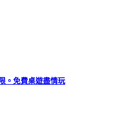
時限。免費桌遊盡情玩