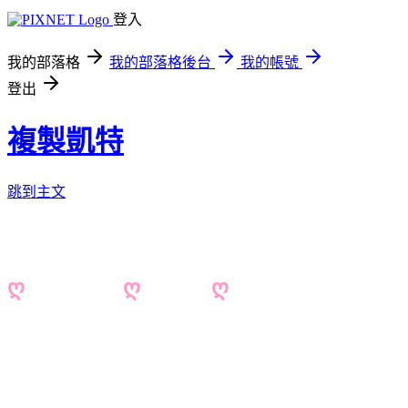
登入
我的部落格
我的部落格後台
我的帳號
登出
複製凱特
跳到主文
ღ
複製凱特
ღ
KATE
ღ
美食/旅遊/3C/美妝/雜貨..
邀稿 katebubu@gmail.com