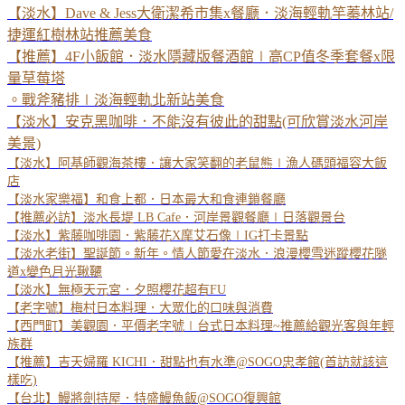
【淡水】Dave & Jess大衛潔希市集x餐廳．淡海輕軌竿蓁林站/
捷運紅樹林站推薦美食
【推薦】4F小飯館．淡水隱藏版餐酒館∣高CP值冬季套餐x限
量草莓塔
。戰斧豬排∣淡海輕軌北新站美食
【淡水】安克黑咖啡．不能沒有彼此的甜點(可欣賞淡水河岸
美景)
【淡水】阿基師觀海茶樓．讓大家笑翻的老鼠熊∣漁人碼頭福容大飯
店
【淡水家樂福】和食上都．日本最大和食連鎖餐廳
【推薦必訪】淡水長堤 LB Cafe．河岸景觀餐廳∣日落觀景台
【淡水】紫藤咖啡園．紫藤花X摩艾石像∣IG打卡景點
【淡水老街】聖誕節。新年。情人節愛在淡水．浪漫櫻雪迷蹤櫻花隧
道x變色月光鞦韆
【淡水】無極天元宮．夕照櫻花超有FU
【老字號】梅村日本料理．大眾化的口味與消費
【西門町】美觀園．平價老字號∣台式日本料理~推薦給觀光客與年輕
族群
【推薦】吉天婦羅 KICHI．甜點也有水準@SOGO忠孝館(首訪就該這
樣吃)
【台北】鰻將劍持屋．特盛鰻魚飯@SOGO復興館