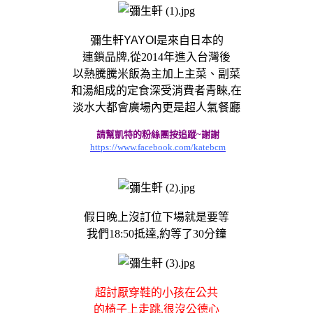
彌生軒
YAYOI
是來自日本的
連鎖品牌,從2014年進入台灣後
以熱騰騰米飯為主加上主菜、副菜
和湯組成的定食深受消費者青睞,在
淡水大都會廣場內更是超人氣餐廳
請幫凱特的粉絲團按追蹤~謝謝
https://www.facebook.com/katebcm
假日晚上沒訂位下場就是要等
我們18:50抵達,約等了30分鐘
超討厭穿鞋的小孩在公共
的椅子上走跳,很沒公德心