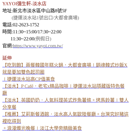
YAYOI彌生軒-淡水店
地址:新北市淡水區中山路8號5F
(捷運淡水站1號出口/大都會廣場)
電話:02-2623-1752
時間:11:30~15:00/17:30~22:00
11:30~22:00
(例假日)
官網:
https://www.yayoi.com.tw/
延伸
【吃到飽】兩餐韓國年糕火鍋．大都會廣場∣銷魂韓式炒飯X
就是要加雙色起司圈
∣捷運淡水站高CP值美食
【淡水】P Café．老宅x精品咖啡∣捷運淡水站隱藏版特色餐
廳
【淡水】英國奶奶．人氣料理英式炸魚薯條。烤馬鈴薯∣雙人
分享餐
【推薦】艾莉斯餐酒館．淡水高人氣歐陸餐廳。台灣究好豬這
裡吃得到
。浪漫燭光晚餐∣淡江大學旁精緻美食