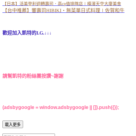
【日本】活美登利迴轉壽司．高cp值排隊店∣橫濱天空大廈美食
【台中推薦】響壽司HIBIKI・無菜單日式料理∣佐賀和牛
歡迎加入凱特的I.G.↓↓↓
請幫凱特的粉絲團按讚~謝謝
(adsbygoogle = window.adsbygoogle || []).push({});
載入更多