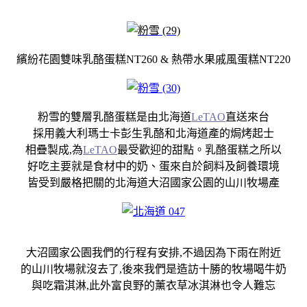
繽紛花園雙味乳酪蛋糕NT260 & 熱帶水果戚風蛋糕NT220
粉雪的雙層乳酪蛋糕是由北海道
LeTAO
直送來台
採用義大利瑪士卡彭生乳酪和北海道產的焗烤起士
相疊製成,為
LeTAO
最受歡迎的甜點。乳酪蛋糕之所以
好吃主要就是食材中的奶、蛋來自於飼料及飼養環境
皆受到嚴格把關的北海道大沼國家公園的山川牧場產
大沼國家公園我們的行程有安排,不過因為下雨在附近
的山川牧場就沒去了,後來我們是造訪十勝的牧場喝牛奶
與吃霜淇淋,此外富良野的薰衣草冰淇淋也令人難忘