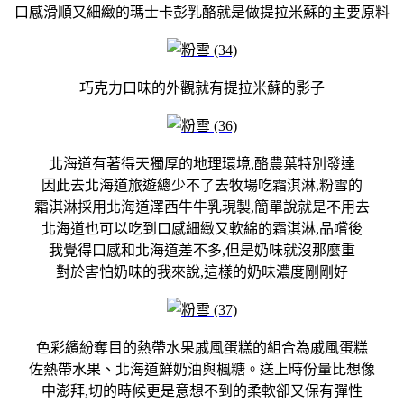
口感滑順又細緻的瑪士卡彭乳酪就是做提拉米蘇的主要原料
巧克力口味的外觀就有提拉米蘇的影子
北海道有著得天獨厚的地理環境,酪農葉特別發達
因此去北海道旅遊總少不了去牧場吃霜淇淋,粉雪的
霜淇淋採用北海道澤西牛牛乳現製,簡單說就是不用去
北海道也可以吃到口感細緻又軟綿的霜淇淋,品嚐後
我覺得口感和北海道差不多,但是奶味就沒那麼重
對於害怕奶味的我來說,這樣的奶味濃度剛剛好
色彩繽紛奪目的熱帶水果戚風蛋糕的組合為戚風蛋糕
佐熱帶水果、北海道鮮奶油與楓糖。送上時份量比想像
中澎拜,切的時候更是意想不到的柔軟卻又保有彈性