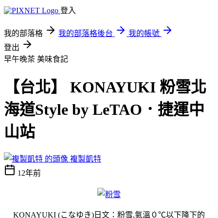
登入
我的部落格
我的部落格後台
我的帳號
登出
早午晚茶
美味食記
【台北】 KONAYUKI 粉雪北
海道Style by LeTAO．捷運中
山站
複製凱特
12年前
KONAYUKI (こなゆき)日文：粉雪,氣溫０℃以下降下的