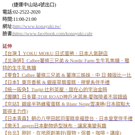
(捷運中山站4號出口)
電話:02-2522-2020
時間:11:00-21:00
網址:
http://www.konayuki.tw/
臉書
:
https://www.facebook.com/konayuki.cafe
延伸
【台灣 】YOKU MOKU 日式蛋捲．日本人氣餅店
【北海道】Calbee薯條三兄弟 & Nordic Farm 生牛乳焦糖．獨
特的生牛乳焦糖
【零食】Calbee 薯條三兄弟 & 薯塊三姊妹．中 日 韓版比一比
【日本】東京香蕉 & 銀座草莓蛋糕．視覺系伴手禮
【統一阪急】Tsujiri 辻利茶屋．甜在心的宇治金時
【團購】日多寶-TOR ROAD神戶冰淇淋-愛咖啡者不容錯過
【京站】銀座半熟蜂蜜蛋糕 & Blanc Neige雪凍捲(日本甜點大
賞得主力作)
【日本青森】朝の八甲田起司蛋糕幸福登台．日本皇室伴手禮
【樂天】angers日本動物造型抹布．讓家事變有趣
【台北】剛好．在地原創美好(寵物。保養。咖啡。講座)