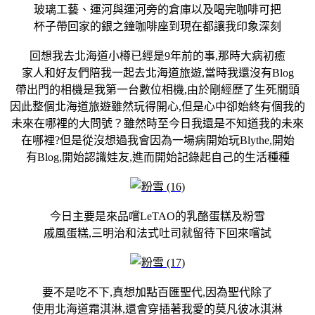
玻璃工藝、運河與運河旁的倉庫以及喝完咖啡可把
杯子帶回家的銀之鐘咖啡座到現在都讓我印象深刻
回想我去北海道小樽已經是9年前的事,那時大病初癒
家人和好友們陪我一起去北海道旅遊,當時我還沒有Blog
帶出門的相機是我第一台數位相機,由於剛經歷了生死關頭
因此整個北海道旅遊雖然玩得開心,但是心中卻始終有個我的
未來在哪裡的大問號？雖然時至今日我還是不知道我的未來
在哪裡?但是從沒想過我會因為一場病開始玩Blythe,開始
有Blog,開始認識娃友,進而開始記錄起自己的生活種種
今日主要是來品嚐LeTAO的乳酪蛋糕及粉雪
戚風蛋糕,三明治和法式吐司就留待下回來嚐試
要不是吃不下,真想加點百匯聖代,因為聖代除了
使用北海道霜淇淋,還會穿插著我愛的莫凡彼冰淇淋