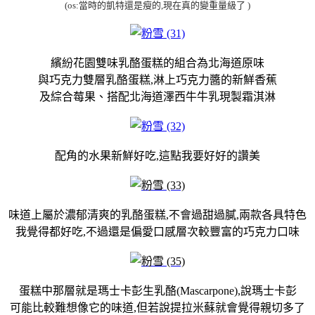
(os:當時的凱特還是瘦的,現在真的變重量級了
)
繽紛花園雙味乳酪蛋糕的組合為北海道原味
與巧克力雙層乳酪蛋糕,淋上巧克力醬的新鮮香蕉
及綜合莓果、搭配北海道澤西牛牛乳現製霜淇淋
配角的水果新鮮好吃,這點我要好好的讚美
味道上屬於濃郁清爽的乳酪蛋糕,不會過甜過膩,兩款各具特色
我覺得都好吃,不過還是偏愛口感層次較豐富的巧克力口味
蛋糕中那層就是瑪士卡彭生乳酪(Mascarpone),說瑪士卡彭
可能比較難想像它的味道,但若說提拉米蘇就會覺得親切多了