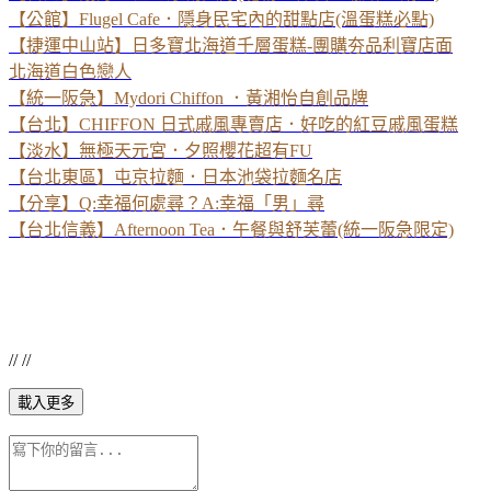
【公館】Flugel Cafe．隱身民宅內的甜點店(溫蛋糕必點)
【捷運中山站】日多寶北海道千層蛋糕-團購夯品利寶店面
北海道白色戀人
【統一阪急】Mydori Chiffon ．黃湘怡自創品牌
【台北】CHIFFON 日式戚風專賣店．好吃的紅豆戚風蛋糕
【淡水】無極天元宮．夕照櫻花超有FU
【台北東區】屯京拉麵．日本池袋拉麵名店
【分享】Q:幸福何處尋？A:幸福「男」尋
【台北信義】Afternoon Tea．午餐與舒芙蕾(統一阪急限定)
// //
載入更多