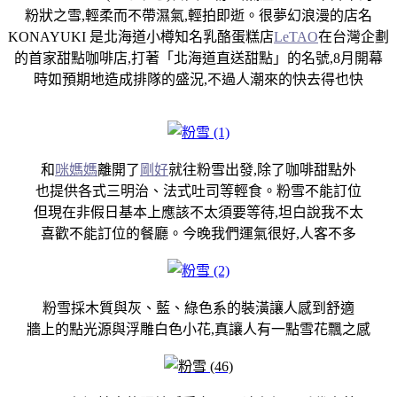
粉狀之雪,輕柔而不帶濕氣,輕拍即逝。很夢幻浪漫的店名
KONAYUKI 是北海道小樽知名乳酪蛋糕店
LeTAO
在台灣企劃
的首家甜點咖啡店,打著「北海道直送甜點」的名號,8月開幕
時如預期地造成排隊的盛況,不過人潮來的快去得也快
和
咪媽媽
離開了
剛好
就往粉雪出發,除了咖啡甜點外
也提供各式三明治、法式吐司等輕食。粉雪不能訂位
但現在非假日基本上應該不太須要等待,坦白說我不太
喜歡不能訂位的餐廳。今晚我們運氣很好,人客不多
粉雪採木質與灰、藍、綠色系的裝潢讓人感到舒適
牆上的點光源與浮雕白色小花,真讓人有一點雪花飄之感