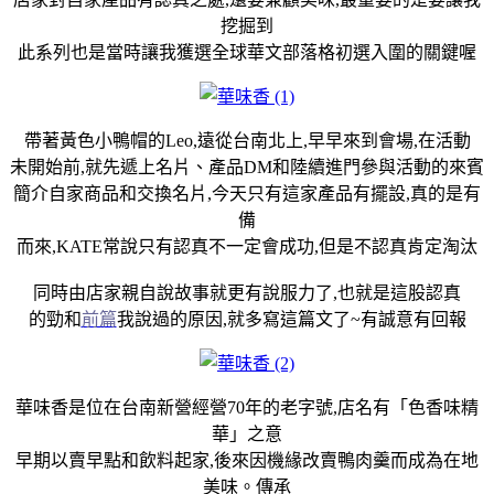
挖掘到
此系列也是當時讓我獲選全球華文部落格初選入圍的關鍵喔
帶著黃色小鴨帽的Leo,遠從台南北上,早早來到會場,在活動
未開始前,就先遞上名片、產品DM和陸續進門參與活動的來賓
簡介自家商品和交換名片,今天只有這家產品有擺設,真的是有
備
而來,KATE常說只有認真不一定會成功,但是不認真肯定淘汰
同時由店家親自說故事就更有說服力了,也就是這股認真
的勁和
前篇
我說過的原因,就多寫這篇文了~有誠意有回報
華味香是位在台南新營經營70年的老字號,店名有「色香味精
華」之意
早期以賣早點和飲料起家,後來因機緣改賣鴨肉羹而成為在地
美味。傳承