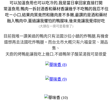
可以加溫食用也可以吃冷的,我是當日拿回家直接打開
常溫食用,鴨肉一拆封酒香和藥材香讓幾乎不吃鴨的我忍不住
吃ㄧ小口,結果肉質竟然和雞肉差不多嫩,最讚的是酒和藥材
融入鴨肉中,蓋過讓我懼怕的鴨腥味,後來竟讓我覺得好吃
(大頭在一旁可是看傻了)
目前我唯一讚美過的鴨肉只有法國沙拉小鎮的炸鴨腿,有機會
還想再去法國吃炸鴨腿。而台北市大概只有六福皇宮、潮品
集、
天廚的烤鴨能讓我吃上幾口,不過鴨架子酸菜湯我可是很愛