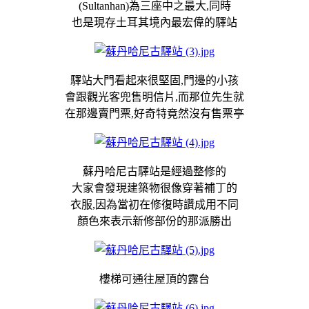
(Sultanhan)為三座中之最大,同時
也是現存土耳其境內最宏偉的驛站
驛站大門看起來很堅固,門邊的小孩
會跟觀光客兜售明信片,而那位先生就
在那邊賣門票,好奇特竟然沒有售票亭
蘇丹哈尼古驛站是經過整修的
大家會發現建築物很像穿著補丁的
衣服,因為當初在修復時讚成用不同
顏色來表示新修部份的那派勝出
樓梯可通往屋頂的露台