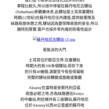
我們從卡帕多奇亞往孔亞(Konya)的
車程比較久,所以途中停留在蘇丹哈尼古驛站
(Sultanhani)參觀兼休息,此驛站是土耳其塞爾柱
時期(12世紀)在蘇丹哈尼任內建造,提供給軍隊及
絲路商旅休憩之用,驛站因為要保障商旅的安全,所以
牆特別厚實,窗戶也採外窄內寬的防衛性設計
很氣派的大門
土耳其位於歐亞交界,在塞爾柱
時期大約有100多個驛站,保存下來
的只有40幾個,演變至今有些保留較
完整的驛站就轉變成旅館或餐廳
Aksaray在當時是安那托利亞區
商旅必經之地,亦為絲路通往Konya
的中繼站,附近總共有三座驛站,蘇丹哈尼
位於Aksaray以西40公里處的蘇丹哈