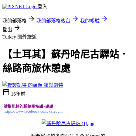
登入
我的部落格
我的部落格後台
我的帳號
登出
Turkey
國外旅遊
【土耳其】蘇丹哈尼古驛站．
絲路商旅休憩處
複製凱特
16年前
請幫凱特的粉絲團按讚~謝謝
https://www.facebook.com/katebcm