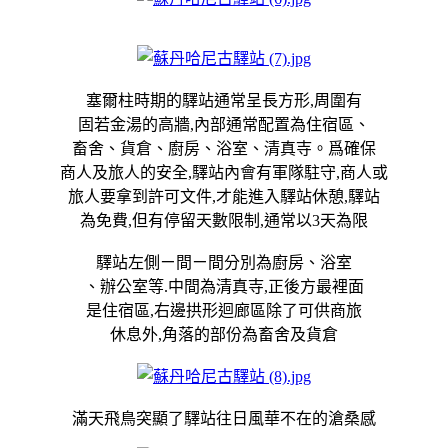
塞爾柱時期的驛站通常呈長方形,周圍有
固若金湯的高牆,內部通常配置為住宿區、
畜舍、貨倉、廚房、浴室、清真寺。爲確保
商人及旅人的安全,驛站內會有軍隊駐守,商人或
旅人要拿到許可文件,才能進入驛站休憩,驛站
為免費,但有停留天數限制,通常以3天為限
驛站左側ㄧ間ㄧ間分別為廚房、浴室
、辦公室等.中間為清真寺,正後方最裡面
是住宿區,右邊拱形迴廊區除了可供商旅
休息外,角落的部份為畜舍及貨倉
滿天飛鳥突顯了驛站往日風華不在的滄桑感