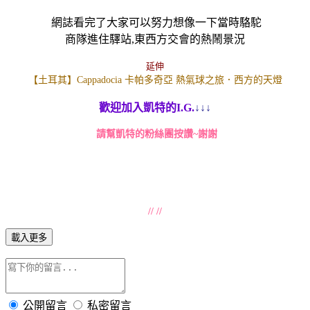
網誌看完了大家可以努力想像一下當時駱駝
商隊進住驛站,東西方交會的熱鬧景況
延伸
【土耳其】Cappadocia 卡帕多奇亞 熱氣球之旅．西方的天燈
歡迎加入凱特的I.G.
↓↓↓
請幫凱特的粉絲團按讚~謝謝
// //
載入更多
公開留言
私密留言