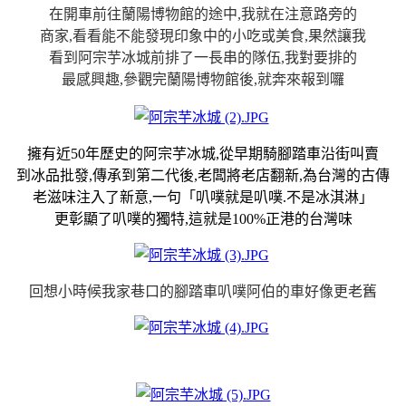
在開車前往蘭陽博物館的途中,我就在注意路旁的
商家,看看能不能發現印象中的小吃或美食,果然讓我
看到阿宗芋冰城前排了一長串的隊伍,我對要排的
最感興趣,參觀完蘭陽博物館後,就奔來報到囉
擁有近50年歷史的阿宗芋冰城,從早期騎腳踏車沿街叫賣
到冰品批發,傳承到第二代後,老闆將老店翻新,為台灣的古傳
老滋味注入了新意,一句「叭噗就是叭噗.不是冰淇淋」
更彰顯了叭噗的獨特,這就是100%正港的台灣味
回想小時候我家巷口的腳踏車叭噗阿伯的車好像更老舊