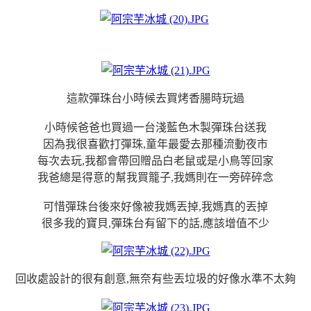
這款彈珠台小時候去買烤香腸時玩過
小時候爸爸也買過一台淺藍色木製彈珠台送我
因為我很喜歡打彈珠,童年最愛去那種流動夜市
每次去玩,我都會帶回贈品白老鼠或是小鳥等回家
我爸總是得意的幫我買籠子,我媽則在一旁碎碎念
可惜彈珠台後來好像被我媽丟掉,我媽真的丟掉
很多我的寶貝,彈珠台有留下的話,應該增值不少
回收處設計的很有創意,無奈有些丟垃圾的好像水準不太夠