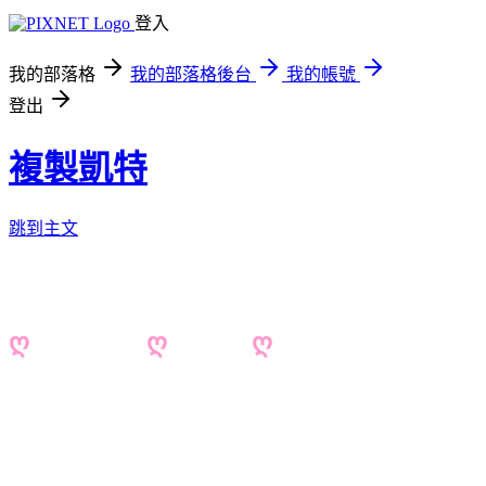
登入
我的部落格
我的部落格後台
我的帳號
登出
複製凱特
跳到主文
ღ
複製凱特
ღ
KATE
ღ
美食/旅遊/3C/美妝/雜貨..
邀稿 katebubu@gmail.com