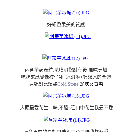
好細緻柔美的質感
內含芋頭顆粒,叭噗稍微融化後,風味更加
吃起來感覺像枝仔冰+冰淇淋+綿綿冰的合體
這絕對比爆甜
Cold Stone
好吃又實惠
大頭最愛花生口味,不過3種口中花生我最不愛
內含果肉的鳳梨口味和芋頭口味我都好愛