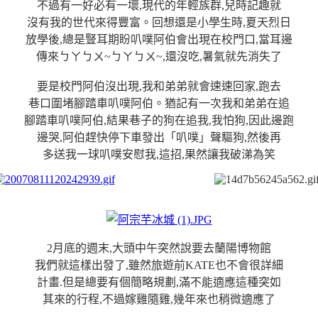
不過有一好必有一壞,現代的年輕族群,兒時記趣就
沒有我的世代來得豐富。回想還是小學生時,夏天烈日
放學後,總是豎耳期盼叭噗阿伯會出現在校門口,當耳邊
傳來ㄅㄚㄅㄨ~ㄅㄚㄅㄨ~,還沒吃,暑氣就先消失了
要是校門阿伯沒出現,我和弟弟就會速速回家,跑去
巷口圍堵腳踏車叭噗阿伯。猶記有一次我和弟弟在追
腳踏車叭噗阿伯,結果巷子的狗在追我,我怕狗,因此邊跑
邊哭,阿伯趕快停下車發出「叭噗」聲驅狗,然後再
多送我一球叭噗安慰我,這招,果然讓我破涕為笑
2月底的週末,大頭中午突然說要去蘭陽博物館
我們就這樣出發了,雖然旅遊前KATE也不會很詳細
計畫.但是總要有個簡略規劃,滿不能適應這種突如
其來的行程,不過嫁雞隨雞,幾年來也稍微適應了