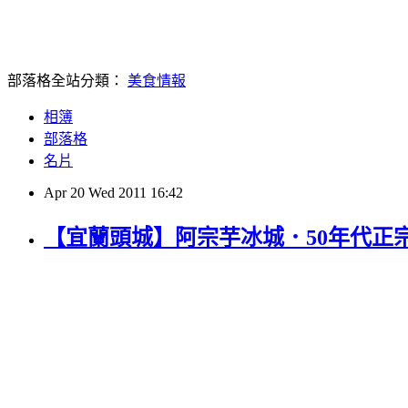
部落格全站分類：
美食情報
相簿
部落格
名片
Apr
20
Wed
2011
16:42
【宜蘭頭城】阿宗芋冰城．50年代正