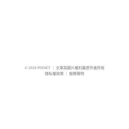
© 2026
PIXNET
｜
文章與圖片權利屬原作者所有
隱私權政策
｜
服務聲明