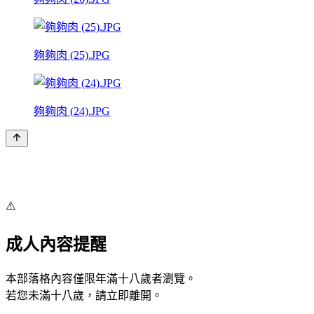
夠夠肉 (25).JPG
夠夠肉 (24).JPG
⚠️
成人內容提醒
本部落格內容僅限年滿十八歲者瀏覽。
若您未滿十八歲，請立即離開。