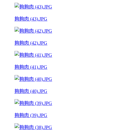
夠夠肉 (43).JPG
夠夠肉 (42).JPG
夠夠肉 (41).JPG
夠夠肉 (40).JPG
夠夠肉 (39).JPG