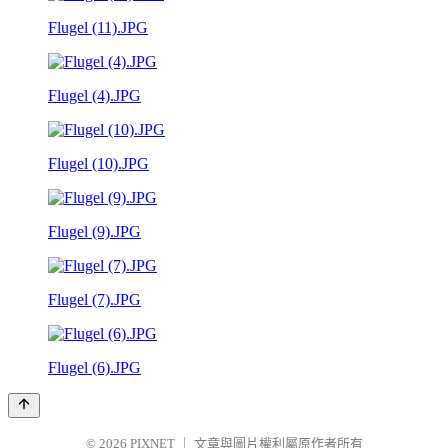
Flugel (11).JPG
Flugel (4).JPG
Flugel (10).JPG
Flugel (9).JPG
Flugel (7).JPG
Flugel (6).JPG
© 2026
PIXNET
｜
文章與圖片權利屬原作者所有